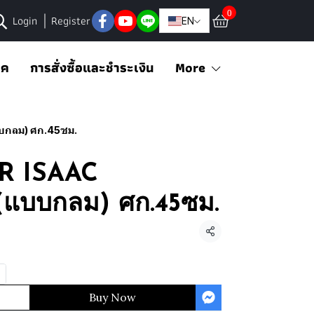
0
Login
Register
EN
อค
การสั่งซื้อและชำระเงิน
More
บกลม) ศก.45ซม.
IR ISAAC
บบกลม) ศก.45ซม.
Share
Buy Now