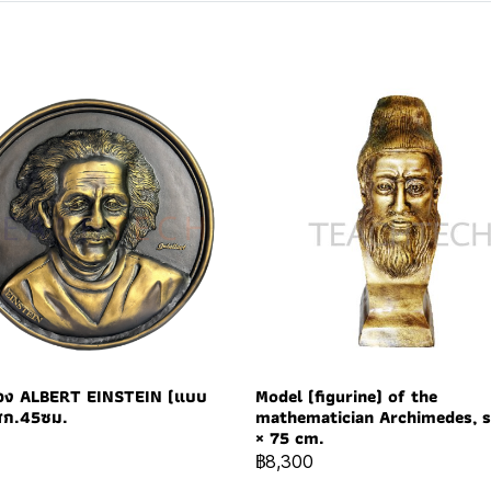
ลอง ALBERT EINSTEIN (แบบ
Model (figurine) of the
ศก.45ซม.
mathematician Archimedes, s
× 75 cm.
฿8,300