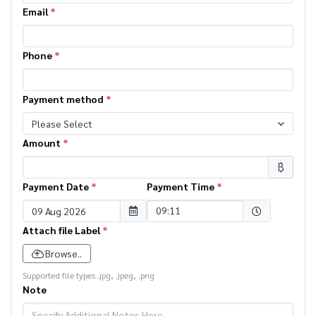
Email
*
Phone
*
Payment method
*
Please Select
Amount
*
฿
Payment Date
*
Payment Time
*
Selected time
09:11
Attach file Label
*
Browse..
Supported file types .jpg, .jpeg, .png
Note