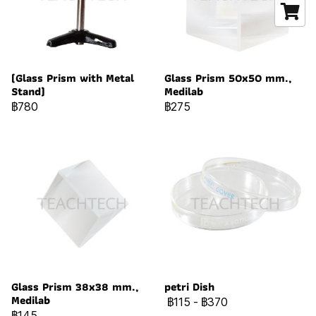
(Glass Prism with Metal
Glass Prism 50x50 mm.,
Stand)
Medilab
฿780
฿275
Glass Prism 38x38 mm.,
petri Dish
Medilab
฿115
-
฿370
฿145