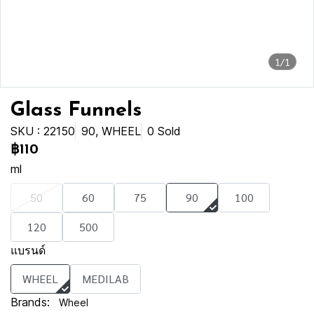
1/1
Glass Funnels
SKU : 22150
90, WHEEL
0 Sold
฿110
ml
50
60
75
90
100
120
500
แบรนด์
WHEEL
MEDILAB
Brands:
Wheel