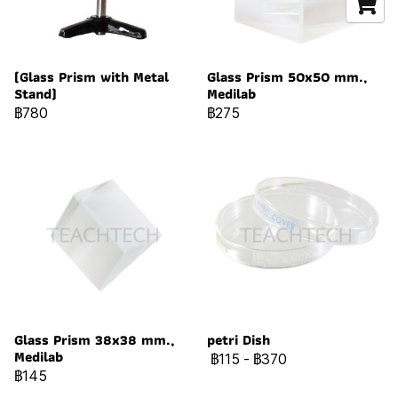
(Glass Prism with Metal
Glass Prism 50x50 mm.,
Stand)
Medilab
฿780
฿275
Glass Prism 38x38 mm.,
petri Dish
Medilab
฿115
-
฿370
฿145