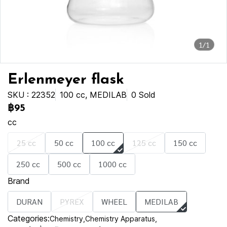
1/1
Erlenmeyer flask
SKU : 22352
100 cc, MEDILAB
0 Sold
฿95
cc
25 cc
50 cc
100 cc
125 cc
150 cc
250 cc
500 cc
1000 cc
Brand
DURAN
PYREX
WHEEL
MEDILAB
Categories:
Chemistry
,
Chemistry Apparatus
,