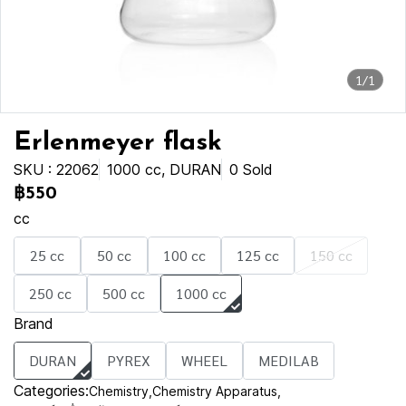
1/1
Erlenmeyer flask
SKU : 22062
1000 cc, DURAN
0 Sold
฿550
cc
25 cc
50 cc
100 cc
125 cc
150 cc
250 cc
500 cc
1000 cc
Brand
DURAN
PYREX
WHEEL
MEDILAB
Categories:
Chemistry
,
Chemistry Apparatus
,