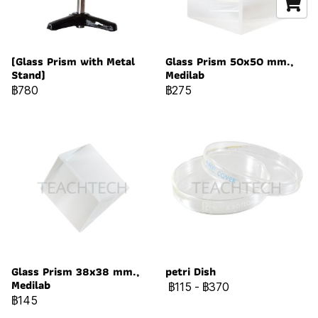
(Glass Prism with Metal
Glass Prism 50x50 mm.,
Stand)
Medilab
฿780
฿275
Glass Prism 38x38 mm.,
petri Dish
Medilab
฿115
-
฿370
฿145