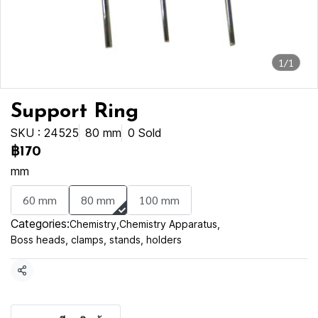
1/1
Support Ring
SKU : 24525
80 mm
0 Sold
฿170
mm
60 mm
80 mm
100 mm
Categories:
Chemistry
,
Chemistry Apparatus
,
Boss heads, clamps, stands, holders
Share