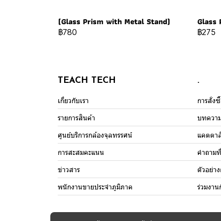
(Glass Prism with Metal Stand)
Glass 
฿780
฿275
TEACH TECH
.
เกี่ยวกับเรา
การสั่งซ
รายการสินค้า
บทควา
ศูนย์บริการกล้องจุลทรรศน์
แคตตาล
การสะสมคะแนน
คำถามที
ข่าวสาร
ตัวอย่า
พนักงานขายประจำภูมิภาค
ร่วมงาน