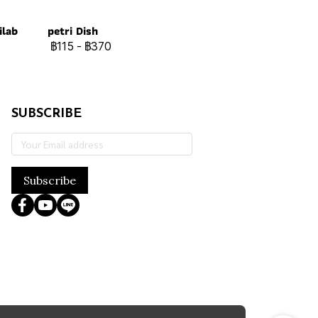
ilab
petri Dish
฿115
-
฿370
SUBSCRIBE
Subscribe