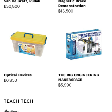
Van De Graff, Pudak
Magnetic Brake
Demonstration
฿30,800
฿13,500
Optical Devices
THE BIG ENGINEERING
MAKERSPACE
฿6,850
฿5,990
TEACH TECH
เกี่ยวกับเรา