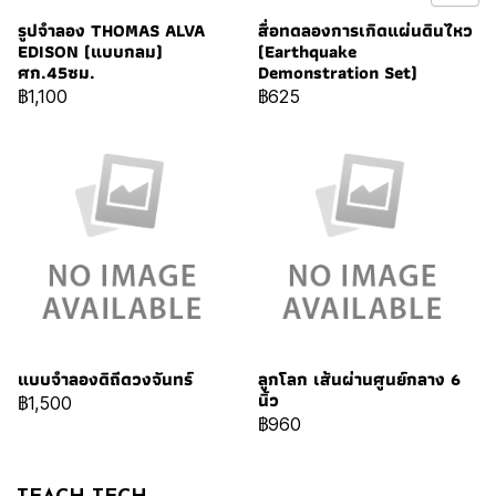
รูปจำลอง THOMAS ALVA
สื่อทดลองการเกิดแผ่นดินไหว
EDISON (แบบกลม)
(Earthquake
ศก.45ซม.
Demonstration Set)
฿1,100
฿625
แบบจำลองดิถีดวงจันทร์
ลูกโลก เส้นผ่านศูนย์กลาง 6
นิ้ว
฿1,500
฿960