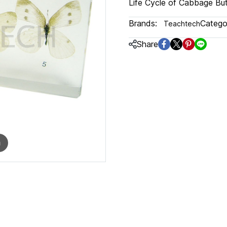
Life Cycle of Cabbage But
Brands:
Categor
Teachtech
Share
m