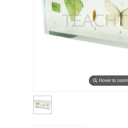
⚲
Hover to zoo