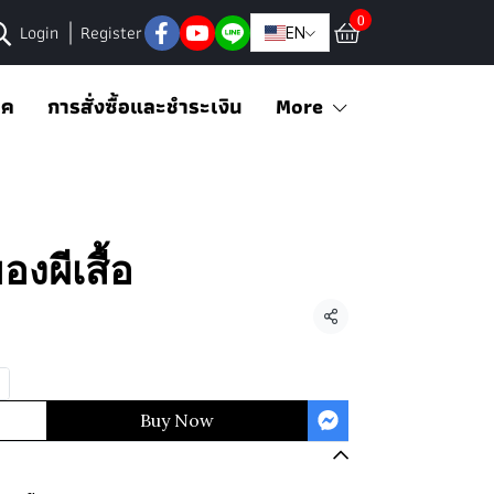
0
Login
Register
EN
อค
การสั่งซื้อและชำระเงิน
More
องผีเสื้อ
Share
Buy Now