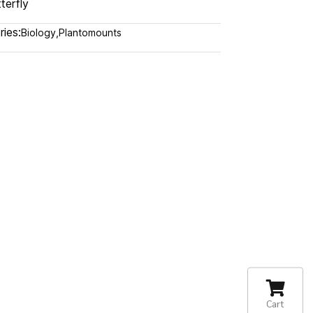
terfly
ies:
Biology
,
Plantomounts
Cart