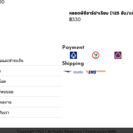
00
หลอดพีซีอาร์ฝาเรียบ (125 อัน/แ
฿330
Payment
ื้อและชำระเงิน
Shipping
ม
็อค
่พบบ่อย
งผลงาน
กับเรา
Copyright 2023 | All Rights Reserved | Powered by MWE