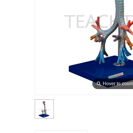
⚲
Hover to zoo