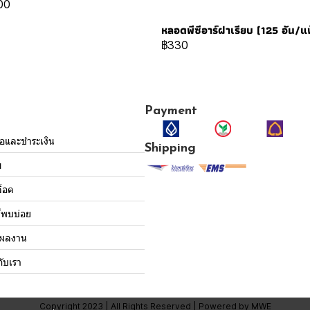
00
หลอดพีซีอาร์ฝาเรียบ (125 อัน/แ
฿330
Payment
ื้อและชำระเงิน
Shipping
ม
็อค
่พบบ่อย
งผลงาน
กับเรา
Copyright 2023 | All Rights Reserved | Powered by MWE