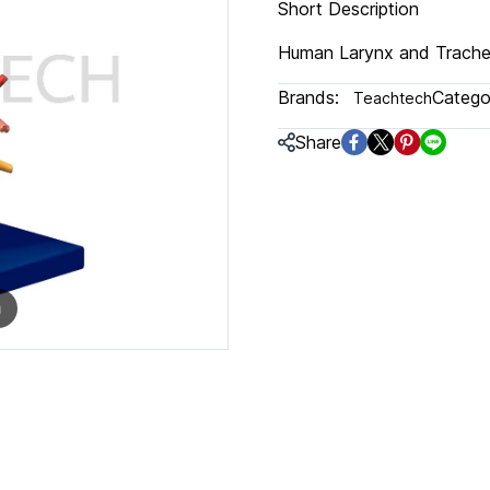
Short Description
Human Larynx and Trach
Brands:
Categor
Teachtech
Share
m