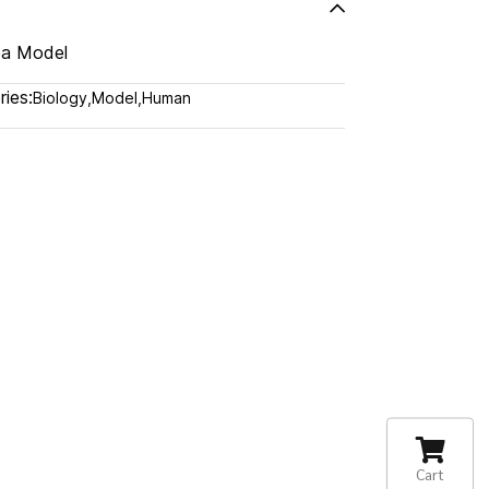
ea Model
ies:
Biology
,
Model
,
Human
Cart