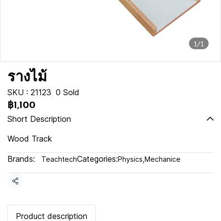
1/1
รางไม้
SKU : 21123
0 Sold
฿1,100
Short Description
Wood Track
Brands:
Categories:
Teachtech
Physics
,
Mechanice
Share
Product description