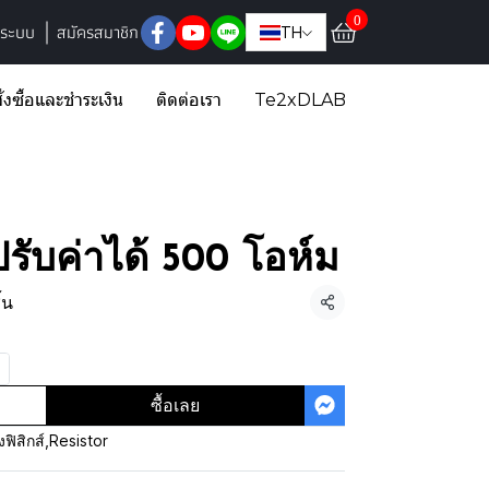
0
ู่ระบบ
สมัครสมาชิก
TH
ั่งซื้อและชำระเงิน
ติดต่อเรา
Te2xDLAB
รับค่าได้ 500 โอห์ม
้น
แชร์
ซื้อเลย
ฟิสิกส์
,
Resistor