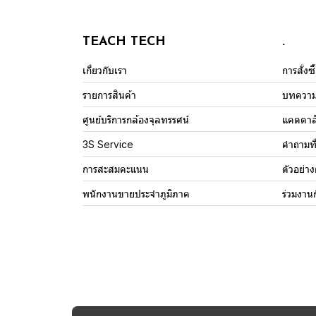
TEACH TECH
.
เกี่ยวกับเรา
การสั่งซ
รายการสินค้า
บทควา
ศูนย์บริการกล้องจุลทรรศน์
แคตตาล
3S Service
คำถามที
การสะสมคะแนน
ตัวอย่า
พนักงานขายประจำภูมิภาค
ร่วมงาน