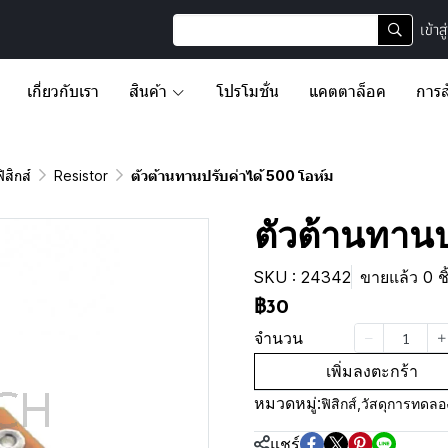
เข้าส
เกี่ยวกับเรา
สินค้า
โปรโมชั่น
แคตตาล็อค
การส
สิกส์
Resistor
ตัวต้านทานปรับค่าได้ 500 โอห์ม
ตัวต้านทานป
SKU : 24342
ขายแล้ว 0 ชิ
฿30
จำนวน
เพิ่มลงตะกร้า
หมวดหมู่:
ฟิสิกส์
,
วัสดุการทดลอง
แชร์