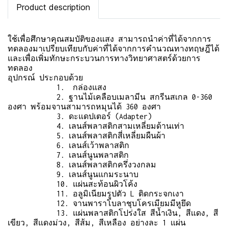
Product description
ใช้เพื่อศึกษาคุณสมบัติของแสง สามารถนำค่าที่ได้จากการ
ทดลองมาเปรียบเทียบกับค่าที่ได้จากการคำนวณทางทฤษฎีได้
และเพื่อเพิ่มทักษะกระบวนการทางวิทยาศาสตร์ด้วยการ
ทดลอง
อุปกรณ์ ประกอบด้วย
1. กล่องแสง
2. ฐานไม้เคลือบเมลามีน สกรีนสเกล 0-360
องศา พร้อมจานสามารถหมุนได้ 360 องศา
3. ดะแดปเตอร์ (Adapter)
4. เลนส์พลาสติกสามเหลี่ยมด้านเท่า
5. เลนส์พลาสติกสี่เหลี่ยมผืนผ้า
6. เลนส์เว้าพลาสติก
7. เลนส์นูนพลาสติก
8. เลนส์พลาสติกครึ่งวงกลม
9. เลนส์นูนแกมระนาบ
10. แผ่นสะท้อนผิวโค้ง
11. อลูมิเนียมรูปตัว L ติดกระจกเงา
12. จานพาราโบลาชุบโครเมียมมีหูยึด
13. แผ่นพลาสติกโปร่งใส สีน้ำเงิน, สีแดง, สี
เขียว, สีแดงม่วง, สีส้ม, สีเหลือง อย่างละ 1 แผ่น