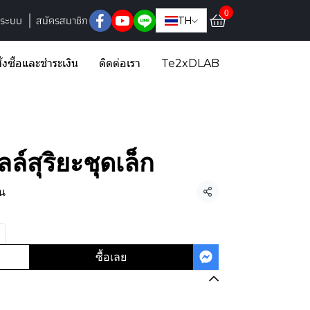
0
ู่ระบบ
สมัครสมาชิก
TH
ั่งซื้อและชำระเงิน
ติดต่อเรา
Te2xDLAB
ล์สุริยะชุดเล็ก
้น
แชร์
ซื้อเลย