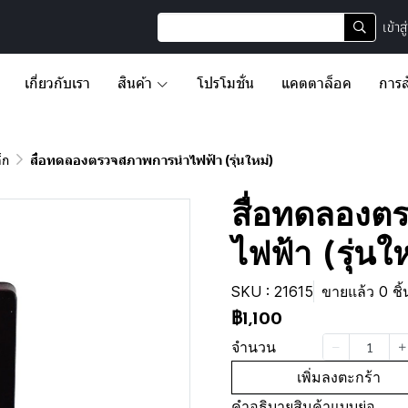
เข้าส
เกี่ยวกับเรา
สินค้า
โปรโมชั่น
แคตตาล็อค
การส
็ก
สื่อทดลองตรวจสภาพการนำไฟฟ้า (รุ่นใหม่)
สื่อทดลอง
ไฟฟ้า (รุ่นใ
SKU : 21615
ขายแล้ว 0 ชิ้
฿1,100
จำนวน
เพิ่มลงตะกร้า
คำอธิบายสินค้าแบบย่อ