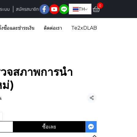
0
ู่ระบบ
สมัครสมาชิก
TH
ั่งซื้อและชำระเงิน
ติดต่อเรา
Te2xDLAB
ตรวจสภาพการนำ
หม่)
น
แชร์
ซื้อเลย