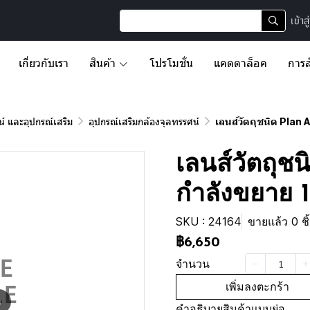
เข้าส
เกี่ยวกับเรา
สินค้า
โปรโมชั่น
แคตตาล็อค
การส
์ และอุปกรณ์เสริม
อุปกรณ์เสริมกล้องจุลทรรศน์
เลนส์วัตถุชนิด Pla
เลนส์วัตถุช
กำลังขยาย 
SKU : 24164
ขายแล้ว 0 ชิ
฿6,650
จำนวน
เพิ่มลงตะกร้า
m
คำอธิบายสินค้าแบบย่อ