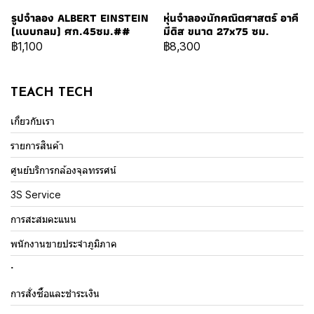
รูปจำลอง ALBERT EINSTEIN
หุ่นจำลองนักคณิตศาสตร์ อาคี
(แบบกลม) ศก.45ซม.##
มีดิส ขนาด 27x75 ซม.
฿1,100
฿8,300
TEACH TECH
เกี่ยวกับเรา
รายการสินค้า
ศูนย์บริการกล้องจุลทรรศน์
3S Service
การสะสมคะแนน
พนักงานขายประจำภูมิภาค
.
การสั่งซื้อและชำระเงิน