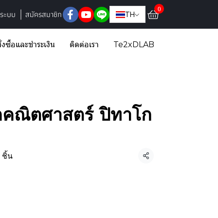
0
ู่ระบบ
สมัครสมาชิก
TH
ั่งซื้อและชำระเงิน
ติดต่อเรา
Te2xDLAB
กคณิตศาสตร์ ปิทาโก
ชิ้น
แชร์