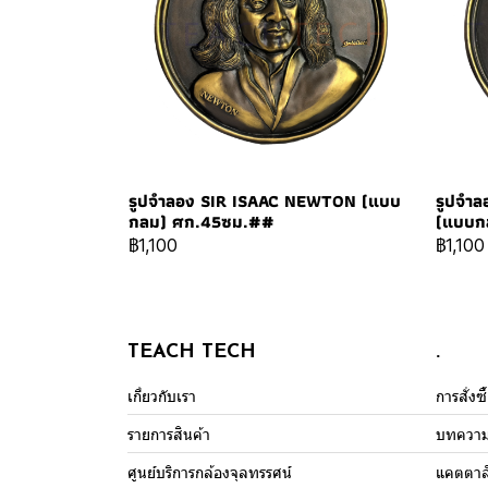
รูปจำลอง SIR ISAAC NEWTON (แบบ
รูปจำ
กลม) ศก.45ซม.##
(แบบก
฿1,100
฿1,100
TEACH TECH
.
เกี่ยวกับเรา
การสั่งซ
รายการสินค้า
บทควา
ศูนย์บริการกล้องจุลทรรศน์
แคตตาล