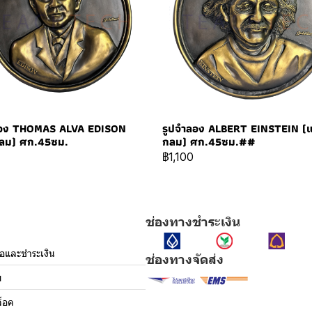
ลอง THOMAS ALVA EDISON
รูปจำลอง ALBERT EINSTEIN (
ลม) ศก.45ซม.
กลม) ศก.45ซม.##
฿1,100
ช่องทางชำระเงิน
ื้อและชำระเงิน
ช่องทางจัดส่ง
ม
็อค