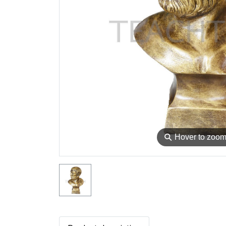
⚲
Hover to zoo