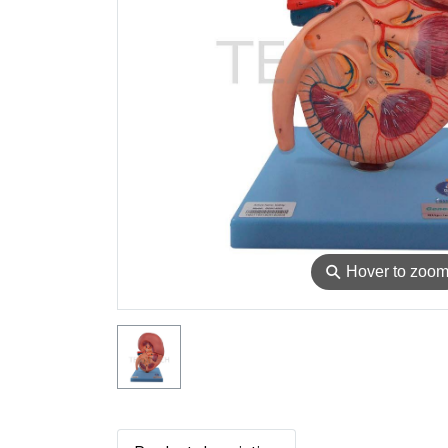
⚲
Hover to zoo