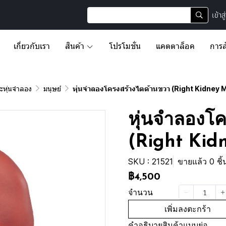
เข้าส
เกี่ยวกับเรา
สินค้า
โปรโมชั่น
แคตตาล็อค
การส
หุ่นจำลอง
มนุษย์
หุ่นจำลองโครงสร้างไตด้านขวา (Right Kidney 
หุ่นจำลองโ
(Right Kid
SKU : 21521
ขายแล้ว 0 ชิ้
฿4,500
จำนวน
เพิ่มลงตะกร้า
คำอธิบายสินค้าแบบย่อ