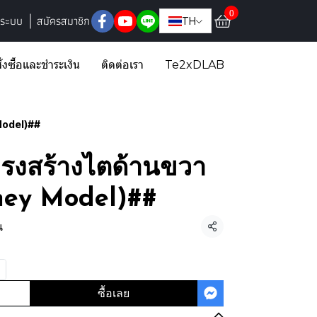
0
ู่ระบบ
สมัครสมาชิก
TH
ั่งซื้อและชำระเงิน
ติดต่อเรา
Te2xDLAB
Model)##
ครงสร้างไตด้านขวา
ney Model)##
น
แชร์
ซื้อเลย