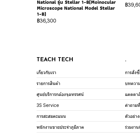
National รุ่น Stellar 1-B(Moinocular
฿39,6
Microscope National Model Stellar
1-B)
฿36,300
TEACH TECH
.
เกี่ยวกับเรา
การสั่งซ
รายการสินค้า
บทควา
ศูนย์บริการกล้องจุลทรรศน์
แคตตาล
3S Service
คำถามที
การสะสมคะแนน
ตัวอย่า
พนักงานขายประจำภูมิภาค
ร่วมงาน