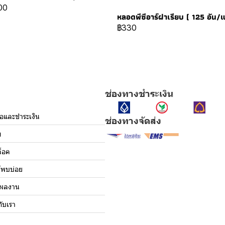
00
หลอดพีซีอาร์ฝาเรียบ ( 125 อัน/
฿330
ช่องทางชำระเงิน
ื้อและชำระเงิน
ช่องทางจัดส่ง
ม
็อค
่พบบ่อย
งผลงาน
กับเรา