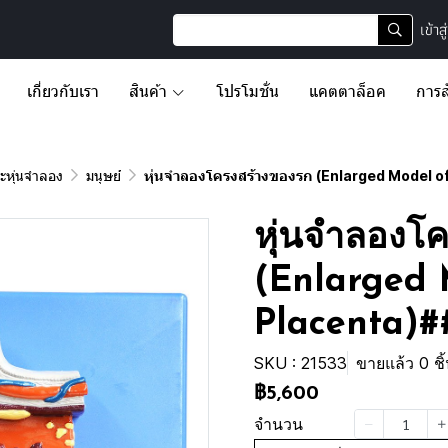
เข้าส
เกี่ยวกับเรา
สินค้า
โปรโมชั่น
แคตตาล็อค
การส
หุ่นจำลอง
มนุษย์
หุ่นจำลองโครงสร้างของรก (Enlarged Model o
หุ่นจำลองโ
(Enlarged 
Placenta)#
SKU : 21533
ขายแล้ว 0 ชิ
฿5,600
จำนวน