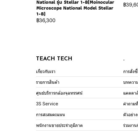
National รุ่น Stellar 1-B(Moinocular
฿39,6
Microscope National Model Stellar
1-B)
฿36,300
TEACH TECH
.
เกี่ยวกับเรา
การสั่งซ
รายการสินค้า
บทควา
ศูนย์บริการกล้องจุลทรรศน์
แคตตาล
3S Service
คำถามที
การสะสมคะแนน
ตัวอย่า
พนักงานขายประจำภูมิภาค
ร่วมงาน