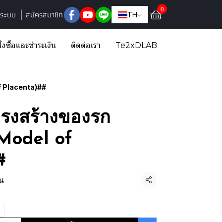
0
ู่ระบบ
สมัครสมาชิก
TH
ั่งซื้อและชำระเงิน
ติดต่อเรา
Te2xDLAB
f Placenta)##
ครงสร้างของรก
Model of
#
้น
แชร์