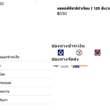
00
หลอดพีซีอาร์ฝาเรียบ ( 125 อัน/
฿330
ช่องทางชำระเงิน
ื้อและชำระเงิน
ช่องทางจัดส่ง
ม
็อค
่พบบ่อย
งผลงาน
กับเรา