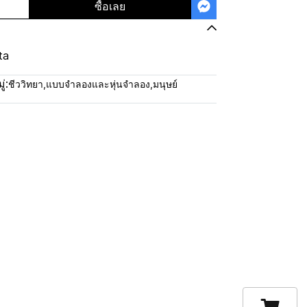
ซื้อเลย
ta
่:
ชีววิทยา
,
แบบจำลองและหุ่นจำลอง
,
มนุษย์