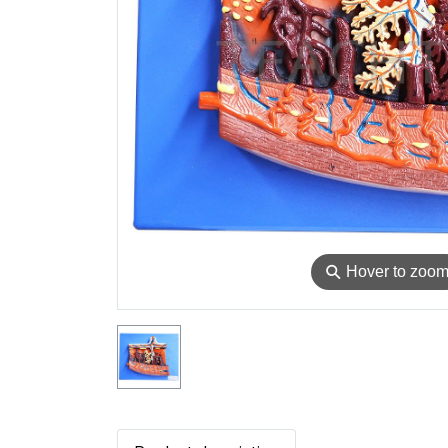
⚲
Hover to zoo