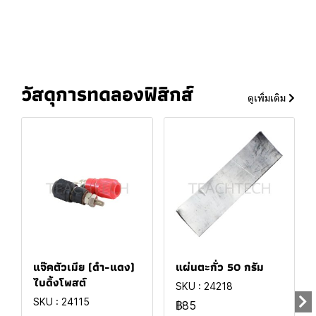
วัสดุการทดลองฟิสิกส์
ดูเพิ่มเติม
แจ๊คตัวเมีย (ดำ-แดง)
แผ่นตะกั่ว 50 กรัม
ไบดิ้งโพสต์
SKU : 24218
SKU : 24115
฿85